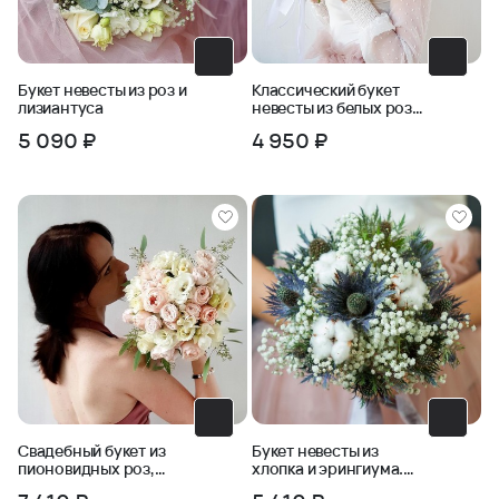
Букет невесты из роз и
Классический букет
лизиантуса
невесты из белых роз
и зелени
5 090 ₽
4 950 ₽
Свадебный букет из
Букет невесты из
пионовидных роз,
хлопка и эрингиума.
фрезии, бомбастика
Серия Магия успеха