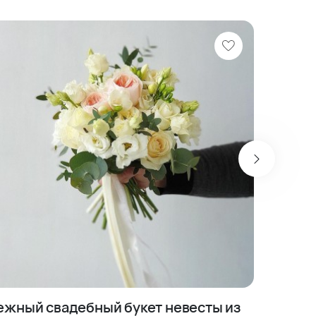
ежный свадебный букет невесты из
Свадеб