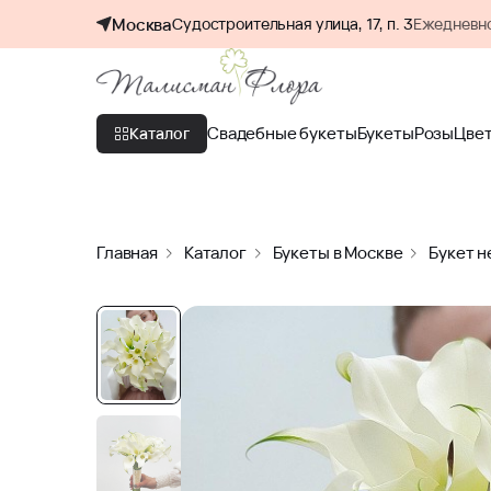
Москва
Судостроительная улица, 17, п. 3
Ежедневно
Свадебные букеты
Букеты
Розы
Цве
Каталог
Главная
Каталог
Букеты в Москве
Букет н