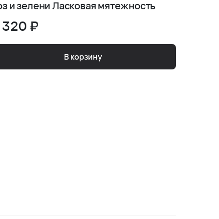
оз и зелени Ласковая мятежность
фрезии
 320 ₽
7 410
В корзину