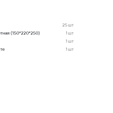
25 шт
етная (150*220*250)
1 шт
1 шт
нте
1 шт