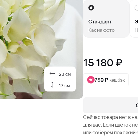
Стандарт
Э
Как на фото
Н
15 180 ₽
23 см
759 ₽
кешбэк
17 см
Сейчас товара нет в н
для вас. Если цветок 
или соберём похожий 