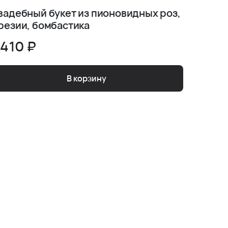
вадебный букет из пионовидных роз,
Букет н
резии, бомбастика
Серия 
 410 ₽
5 410
В корзину