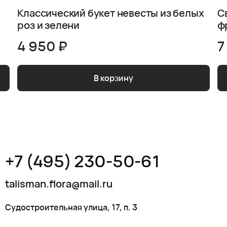
Классический букет невесты из белых
С
роз и зелени
ф
4 950 ₽
7
В корзину
+7 (495) 230-50-61
talisman.flora@mail.ru
Судостроительная улица, 17, п. 3