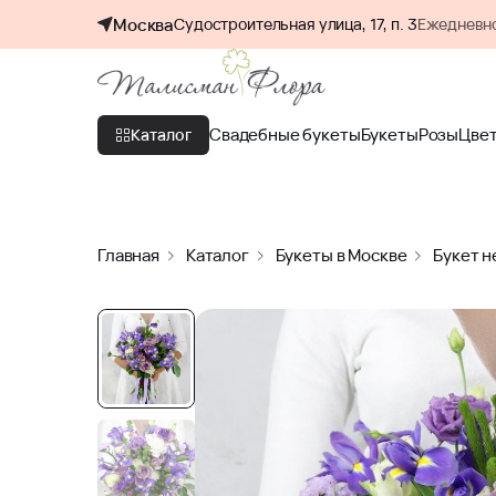
Москва
Судостроительная улица, 17, п. 3
Ежедневно
Свадебные букеты
Букеты
Розы
Цве
Каталог
Главная
Каталог
Букеты в Москве
Букет н