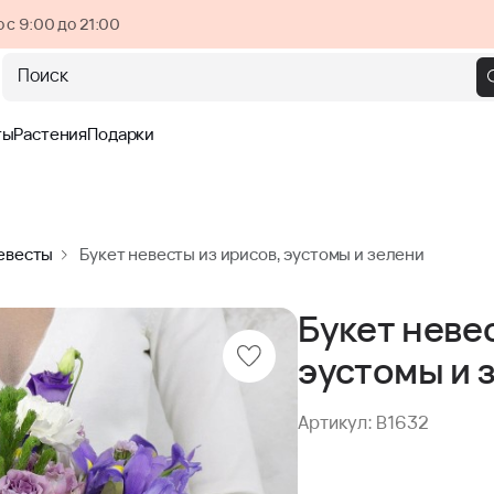
 с 9:00 до 21:00
Поиск
ты
Растения
Подарки
евесты
Букет невесты из ирисов, эустомы и зелени
Букет неве
эустомы и 
Артикул: B1632