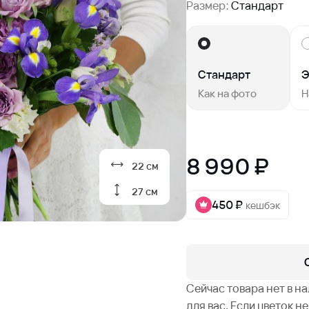
Размер:
Стандарт
Стандарт
Э
Как на фото
Н
8 990 ₽
22 см
27 см
450 ₽
кешбэк
Сейчас товара нет в н
для вас. Если цветок 