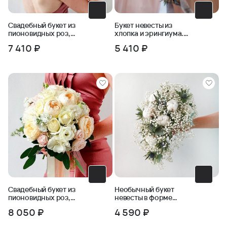
Свадебный букет из
Букет невесты из
пионовидных роз,
хлопка и эрингиума.
фрезии, бомбастика
Серия Магия успеха
7 410 ₽
5 410 ₽
Свадебный букет из
Необычный букет
пионовидных роз,
невесты в форме
маттиолы, эустомы
капли из хлопка,
8 050 ₽
4 590 ₽
эрингиума и
гипсофилы