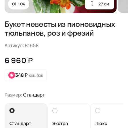
27 см
01
/
04
Букет невесты из пионовидных
тюльпанов, роз и фрезий
Артикул: B1658
6 960 ₽
348 ₽
кешбэк
Размер:
Стандарт
Стандарт
Экстра
Люкс