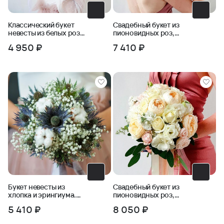
Классический букет
Свадебный букет из
невесты из белых роз
пионовидных роз,
и зелени
фрезии, бомбастика
4 950 ₽
7 410 ₽
Букет невесты из
Свадебный букет из
хлопка и эрингиума.
пионовидных роз,
Серия Магия успеха
маттиолы, эустомы
5 410 ₽
8 050 ₽