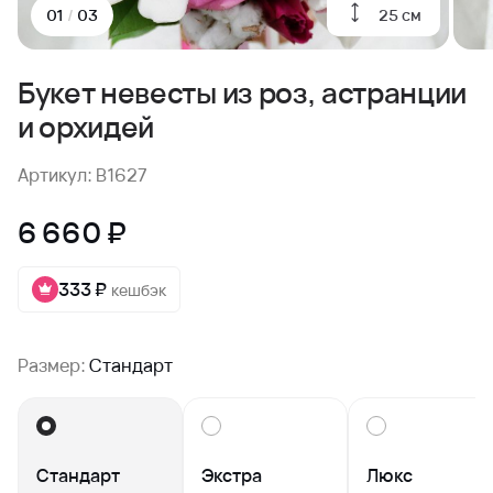
25 см
01
/
03
Букет невесты из роз, астранции
и орхидей
Артикул: B1627
6 660 ₽
333 ₽
кешбэк
Размер:
Стандарт
Стандарт
Экстра
Люкс