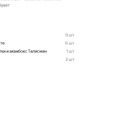
букет
9 шт
нте
6 шт
тки и аквабокс Талисман
1 шт
2 шт