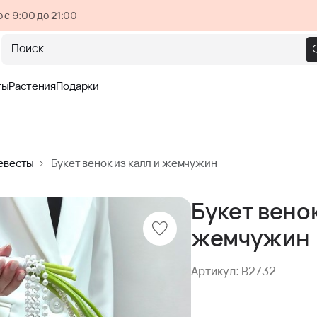
 с 9:00 до 21:00
Поиск
ты
Растения
Подарки
евесты
Букет венок из калл и жемчужин
Букет венок
жемчужин
Артикул: B2732