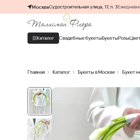
Москва
Судостроительная улица, 17, п. 3
Ежедневно
Свадебные букеты
Букеты
Розы
Цве
Каталог
Главная
Каталог
Букеты в Москве
Букет н