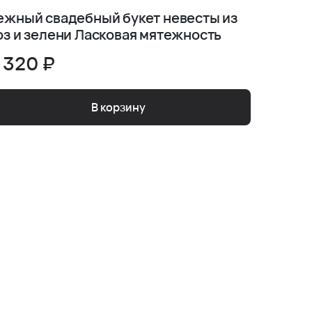
ежный свадебный букет невесты из
Свадеб
оз и зелени Ласковая мятежность
фрезии
 320 ₽
7 410
В корзину