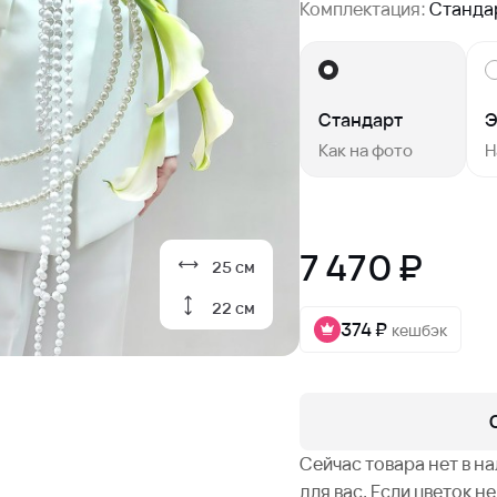
Комплектация:
Станда
Стандарт
Э
Как на фото
Н
7 470 ₽
25 см
22 см
374 ₽
кешбэк
Сейчас товара нет в н
для вас. Если цветок 