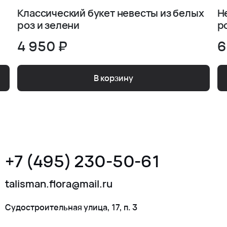
Классический букет невесты из белых
Н
роз и зелени
р
4 950 ₽
6
В корзину
+7 (495) 230-50-61
talisman.flora@mail.ru
Судостроительная улица, 17, п. 3