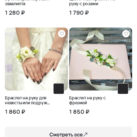
эвкалипта
руку с розами
1 280 ₽
1 790 ₽
Браслет на руку для
Браслет на руку с
невесты или подружек
фрезией
невесты
1 860 ₽
1 850 ₽
Смотреть все