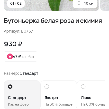
10 см
01
/
02
Бутоньерка белая роза и скимия
Артикул: B0757
930 ₽
47 ₽
кешбэк
Размер:
Стандарт
Стандарт
Экстра
Люкс
Как на фото
На 30% больше
На 60% больш