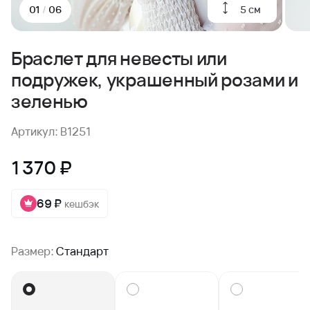
5 см
01
/
06
Браслет для невесты или
подружек, украшенный розами и
зеленью
Артикул: B1251
1 370 ₽
69 ₽
кешбэк
Размер:
Стандарт