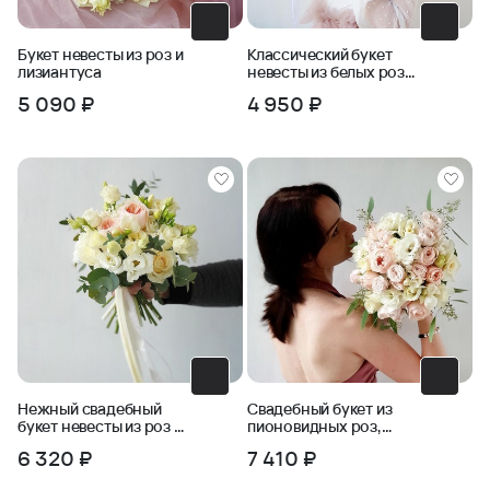
Букет невесты из роз и
Классический букет
лизиантуса
невесты из белых роз
и зелени
5 090 ₽
4 950 ₽
Нежный свадебный
Свадебный букет из
букет невесты из роз и
пионовидных роз,
зелени Ласковая
фрезии, бомбастика
6 320 ₽
7 410 ₽
мятежность