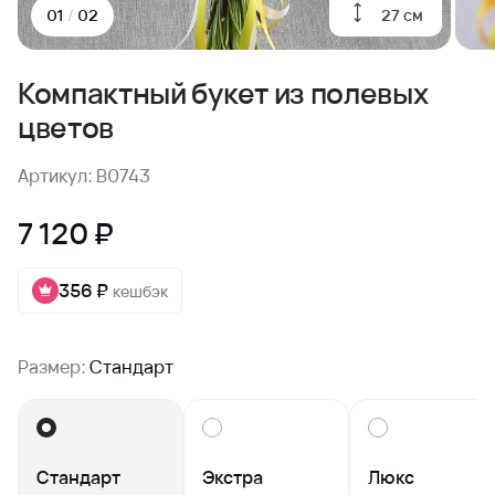
27 см
01
/
02
Компактный букет из полевых
цветов
Артикул: B0743
7 120 ₽
356 ₽
кешбэк
Размер:
Стандарт
Стандарт
Экстра
Люкс