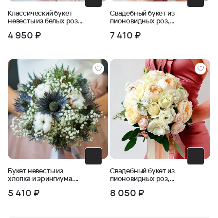
Классический букет
Свадебный букет из
невесты из белых роз
пионовидных роз,
и зелени
фрезии, бомбастика
4 950 ₽
7 410 ₽
Букет невесты из
Свадебный букет из
хлопка и эрингиума.
пионовидных роз,
Серия Магия успеха
маттиолы, эустомы
5 410 ₽
8 050 ₽