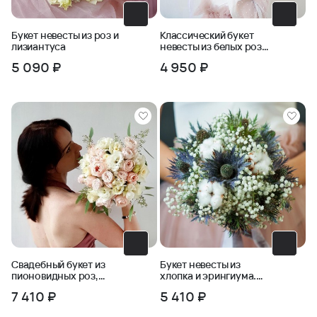
Букет невесты из роз и
Классический букет
лизиантуса
невесты из белых роз
и зелени
5 090 ₽
4 950 ₽
Свадебный букет из
Букет невесты из
пионовидных роз,
хлопка и эрингиума.
фрезии, бомбастика
Серия Магия успеха
7 410 ₽
5 410 ₽