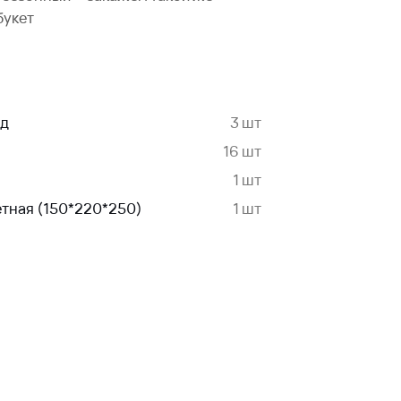
букет
нд
3 шт
16 шт
1 шт
етная (150*220*250)
1 шт