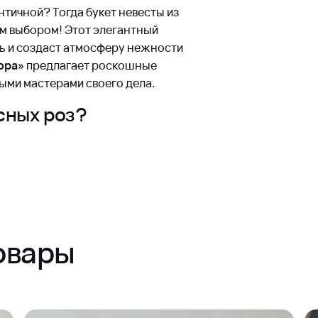
нтичной? Тогда букет невесты из
ым выбором! Этот элегантный
ь и создаст атмосферу нежности
ора»
предлагает роскошные
ыми мастерами своего дела.
сных роз?
инной любви и глубоких чувств.
е. Составленный из нескольких
выразительно, прекрасно
й технике укладки лепестков
орая подчеркивает глубину
овары
лговечностью благодаря свежести
му уходу наших специалистов.
плоть до окончания