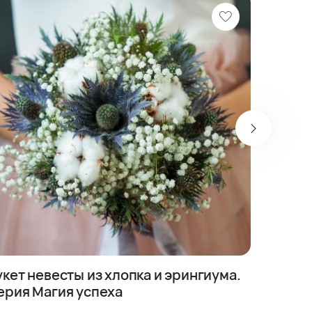
укет невесты из хлопка и эрингиума.
Свадеб
ерия Магия успеха
маттио