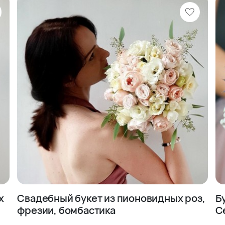
ов в салоне
тним опытом работы
нту
 и размеров букета
дения торжества
перед отправкой заказчику, что
енность поставки. Наши клиенты
сть воплотить любые пожелания
х
Свадебный букет из пионовидных роз,
Б
фрезии, бомбастика
С