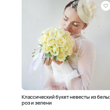
Преимущества заказа букет
«Талисман Флора»
? Профессиональные флористы с многоле
? Только свежие цветы высокого качества
? Индивидуальный подход к каждому клие
? Возможность выбора различных оттенков
? Удобство доставки прямо к месту прове
Каждый заказ проходит тщательную проверку 
гарантирует качество исполнения и своеврем
ценят нас за внимание к деталям и способно
будущих молодоженов.
Классический букет невесты из белы
роз и зелени