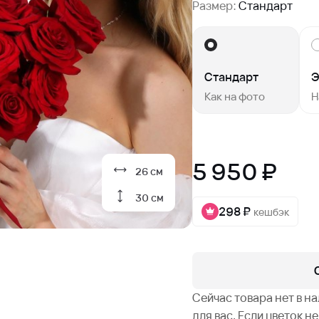
Размер:
Стандарт
Стандарт
Э
Как на фото
Н
5 950 ₽
26 см
30 см
298 ₽
кешбэк
Сейчас товара нет в н
для вас. Если цветок 