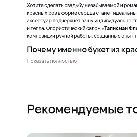
Хотите сделать свадьбу незабываемой и рома
красных роз в форме сердца станет идеальн
аксессуар подчеркнет вашу индивидуальност
и тепла. Флористический салон
«Талисман Фл
композиции ручной работы, созданные опытн
Почему именно букет из кра
Красная роза издавна считается символом ист
Показать полностью
Она выражает страсть, восхищение и уважени
десятков цветов, этот букет выглядит ярко и 
дополняя образ невест. Благодаря специально
розы образуют идеальную форму сердца, кот
ваших эмоций.
Рекомендуемые т
Кроме красоты, такие букеты отличаются до
используемых материалов и профессионально
Мы гарантируем сохранение формы и цвета в
торжественного мероприятия!