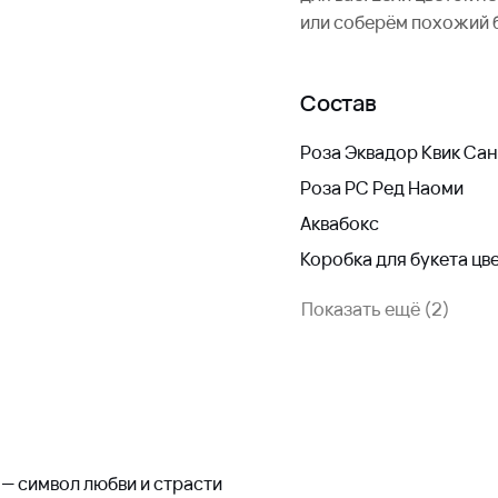
или соберём похожий 
Состав
Роза Эквадор Квик Са
Роза РС Ред Наоми
Аквабокс
Коробка для букета цв
Показать ещё (2)
 — символ любви и страсти