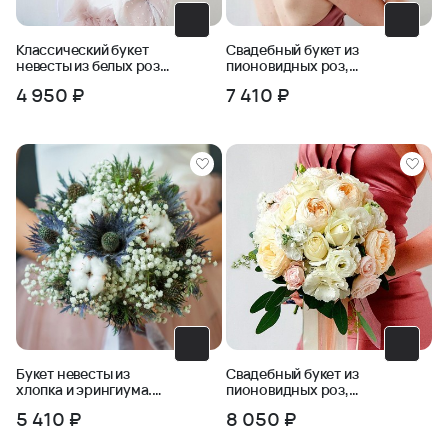
Классический букет
Свадебный букет из
невесты из белых роз
пионовидных роз,
и зелени
фрезии, бомбастика
4 950 ₽
7 410 ₽
Букет невесты из
Свадебный букет из
хлопка и эрингиума.
пионовидных роз,
Серия Магия успеха
маттиолы, эустомы
5 410 ₽
8 050 ₽