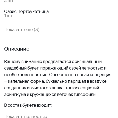
4 шт
Оазис Портбукетница
1 шт
Показать ещё (3)
Описание
Вашему вниманию предлагается оригинальный
свадебный букет, поражающий своей легкостью и
необыкновенностью. Совершенно новая концепция
— капельная форма, буквально парящая в воздухе,
созданная из чистого хлопка, тонких соцветий
эрингиума и кружащихся веточек гипсофилы.
В состав букета входит:
? Хлопок — главный герой букета, задающий его
Показать полностью