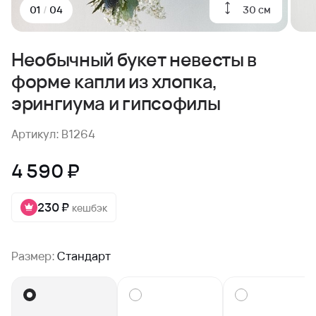
30 см
01
/
04
Необычный букет невесты в
форме капли из хлопка,
эрингиума и гипсофилы
Артикул: B1264
4 590 ₽
230 ₽
кешбэк
Размер:
Стандарт