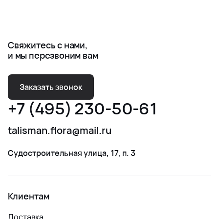
участников мероприятия и оставит светлые
воспоминания о вашем свадебном дне.
#купить_свадебный_букет
Свяжитесь с нами,
#срочный_заказ_букета_невесты
и мы перезвоним вам
#свадебный_букет #оригинальный_букет_невесты
#свежие_цветы #красивый_букет
Заказать звонок
#купить_в_москве #доставка_цветов_Москва
#цветы_с_доставкой_Москва
+7 (495) 230-50-61
#стильный_букет_невесты
#необычный_свадебный_букет
talisman.flora@mail.ru
Судостроительная улица, 17, п. 3
Клиентам
Доставка