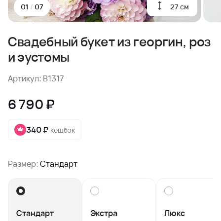
27 см
01
/
07
Свадебный букет из георгин, роз
и эустомы
Артикул: B1317
6 790 ₽
340 ₽
кешбэк
Размер:
Стандарт
Стандарт
Экстра
Люкс