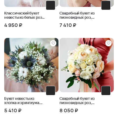
Классический букет
Свадебный букет из
невесты из белых роз
пионовидных роз,
и зелени
фрезии, бомбастика
4 950 ₽
7 410 ₽
Букет невесты из
Свадебный букет из
хлопка и эрингиума.
пионовидных роз,
Серия Магия успеха
маттиолы, эустомы
5 410 ₽
8 050 ₽