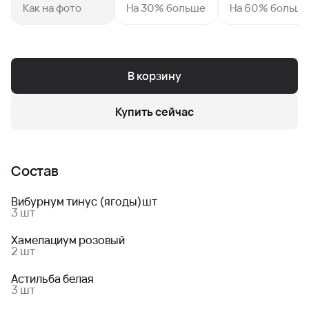
Как на фото
На 30% больше
На 60% больш
В корзину
Купить сейчас
Состав
Вибурнум тинус (ягоды)шт
3 шт
Хамелациум розовый
2 шт
Астильба белая
3 шт