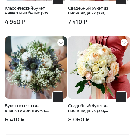
Классический букет
Свадебный букет из
невесты из белых роз
пионовидных роз,
и зелени
фрезии, бомбастика
4 950 ₽
7 410 ₽
Букет невесты из
Свадебный букет из
хлопка и эрингиума.
пионовидных роз,
Серия Магия успеха
маттиолы, эустомы
5 410 ₽
8 050 ₽