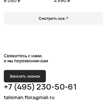
8 050 ₽
4 590 ₽
эрингиума и
гипсофилы
Смотреть все
Свяжитесь с нами,
и мы перезвоним вам
Заказать звонок
+7 (495) 230-50-61
talisman.flora@mail.ru