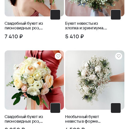
Свадебный букет из
Букет невесты из
пионовидных роз,
хлопка и эрингиума.
фрезии, бомбастика
Серия Магия успеха
7 410 ₽
5 410 ₽
Свадебный букет из
Необычный букет
пионовидных роз,
невесты в форме
маттиолы, эустомы
капли из хлопка,