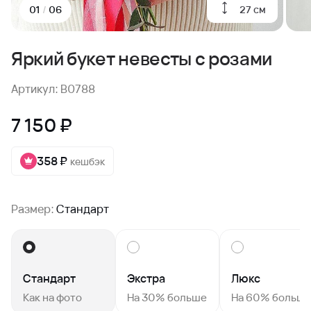
27 см
01
/
06
Яркий букет невесты с розами
Артикул: B0788
7 150 ₽
358 ₽
кешбэк
Размер:
Стандарт
Стандарт
Экстра
Люкс
Как на фото
На 30% больше
На 60% больш