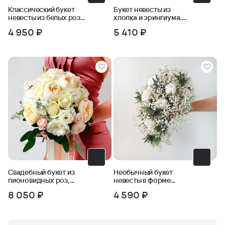
Классический букет
Букет невесты из
невесты из белых роз
хлопка и эрингиума.
и зелени
Серия Магия успеха
4 950 ₽
5 410 ₽
Свадебный букет из
Необычный букет
пионовидных роз,
невесты в форме
маттиолы, эустомы
капли из хлопка,
8 050 ₽
4 590 ₽
эрингиума и
гипсофилы