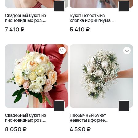
Свадебный букет из
Букет невесты из
пионовидных роз,
хлопка и эрингиума.
фрезии, бомбастика
Серия Магия успеха
7 410 ₽
5 410 ₽
Свадебный букет из
Необычный букет
пионовидных роз,
невесты в форме
маттиолы, эустомы
капли из хлопка,
8 050 ₽
4 590 ₽
эрингиума и
гипсофилы