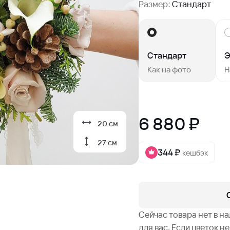
Размер:
Стандарт
Стандарт
Э
Как на фото
Н
6 880 ₽
20 см
27 см
344 ₽
кешбэк
Сейчас товара нет в н
для вас. Если цветок 