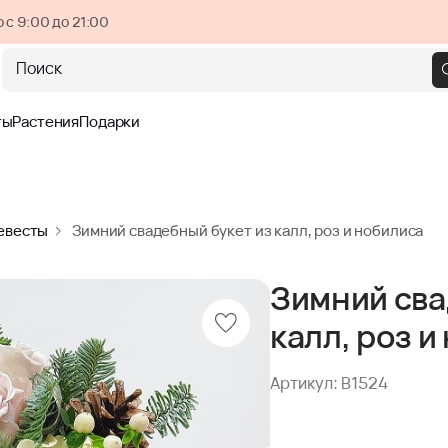
 с 9:00 до 21:00
Поиск
ты
Растения
Подарки
евесты
Зимний свадебный букет из калл, роз и нобилиса
Зимний сва
калл, роз и
Артикул: B1524