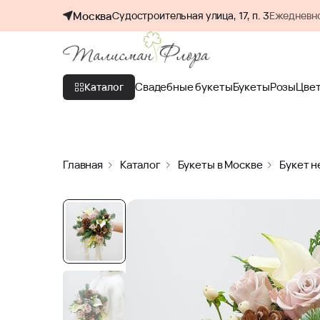
Москва
Судостроительная улица, 17, п. 3
Ежедневно
Свадебные букеты
Букеты
Розы
Цве
Каталог
Главная
Каталог
Букеты в Москве
Букет н