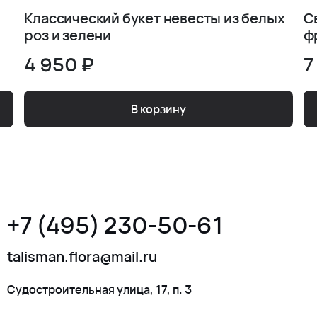
Классический букет невесты из белых
С
роз и зелени
ф
4 950 ₽
7
В корзину
+7 (495) 230-50-61
talisman.flora@mail.ru
Судостроительная улица, 17, п. 3