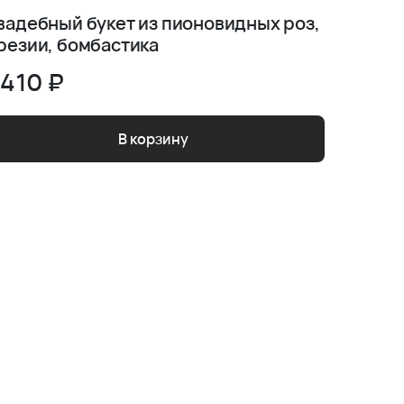
вадебный букет из пионовидных роз,
Букет н
резии, бомбастика
Серия 
 410 ₽
5 410
В корзину