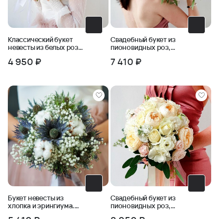
Классический букет
Свадебный букет из
невесты из белых роз
пионовидных роз,
и зелени
фрезии, бомбастика
4 950 ₽
7 410 ₽
Букет невесты из
Свадебный букет из
хлопка и эрингиума.
пионовидных роз,
Серия Магия успеха
маттиолы, эустомы