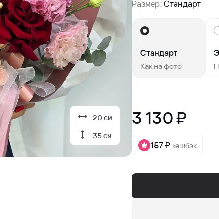
Размер:
Стандарт
Стандарт
Э
Как на фото
Н
3 130 ₽
20 см
35 см
157 ₽
кешбэк