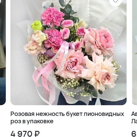
Розовая нежность букет пионовидных
А
роз в упаковке
Л
4 970 ₽
6