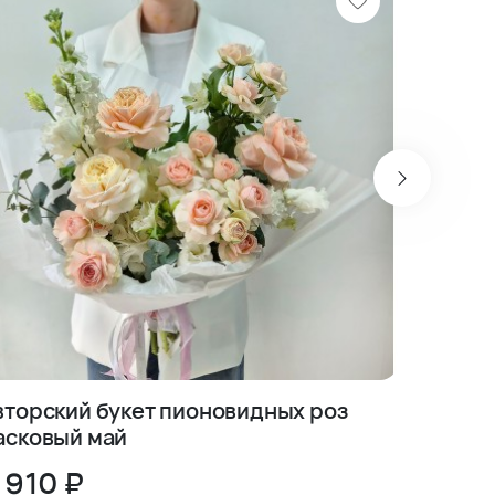
вторский букет пионовидных роз
Предст
асковый май
француз
 910 ₽
5 640