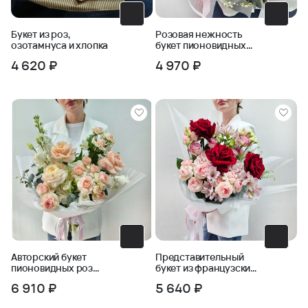
Букет из роз,
Розовая нежность
озотамнуса и хлопка
букет пионовидных
роз в упаковке
4 620 ₽
4 970 ₽
Авторский букет
Представительный
пионовидных роз
букет из французских
Ласковый май
роз и кустовых роз
6 910 ₽
5 640 ₽