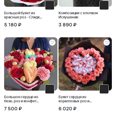
Большой букет из
Композиция с хлопком
красных роз - Сладкое
Искушение
сердце
5 180 ₽
3 890 ₽
Большое сердце из
Букет сердце из
безе, роз и конфет
коралловых роз и
ферреро
конфет Рафаэлло
7 500 ₽
6 020 ₽