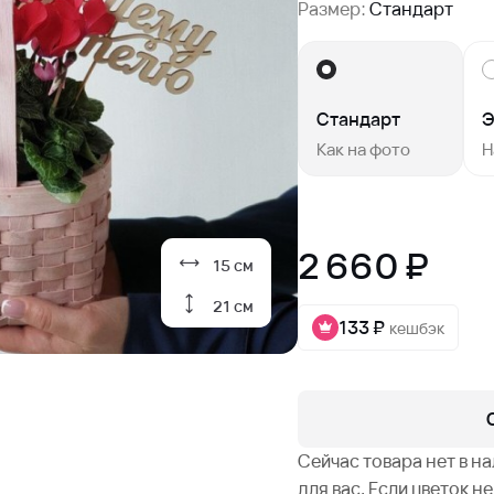
Размер:
Стандарт
Стандарт
Э
Как на фото
Н
2 660 ₽
15 см
21 см
133 ₽
кешбэк
Сейчас товара нет в н
для вас. Если цветок 