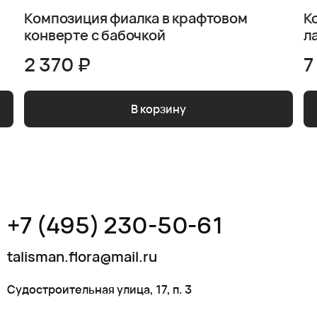
Композиция фиалка в крафтовом
К
конверте с бабочкой
л
2 370 ₽
7
В корзину
+7 (495) 230-50-61
talisman.flora@mail.ru
Судостроительная улица, 17, п. 3