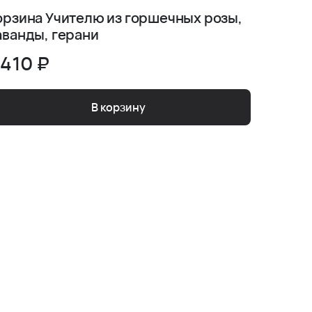
орзина Учителю из горшечных розы,
Нежная
аванды, герани
 410 ₽
2 630
В корзину