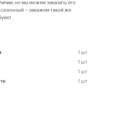
аличии, но мы можем заказать его
не сезонный — закажем такой же
букет
и
1 шт
1 шт
1 шт
нте
1 шт