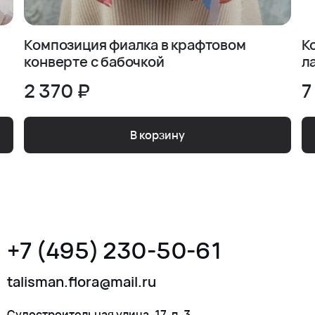
Композиция фиалка в крафтовом
К
конверте с бабочкой
л
2 370 ₽
7
В корзину
+7 (495) 230-50-61
talisman.flora@mail.ru
Судостроительная улица, 17, п. 3