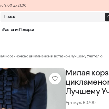
 с 9:00 до 21:00
Поиск
ты
Растения
Подарки
ая корзиночка с цикламеном и вставкой Лучшему Учителю
Милая корз
цикламеном
Лучшему У
Артикул: B0700