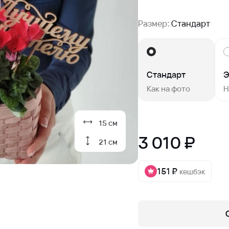
Размер:
Стандарт
Стандарт
Э
Как на фото
Н
15 см
3 010 ₽
21 см
151 ₽
кешбэк