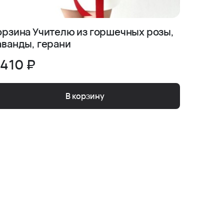
орзина Учителю из горшечных розы,
Нежная
аванды, герани
 410 ₽
2 630
В корзину