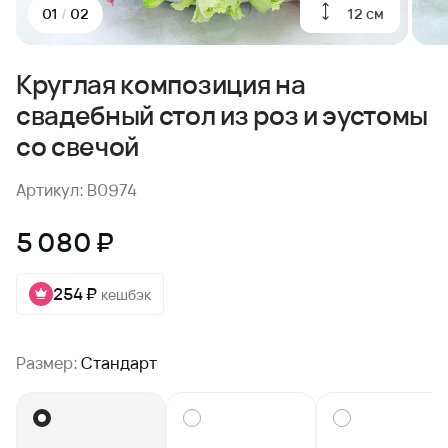
12 см
01
/
02
Круглая композиция на
свадебный стол из роз и эустомы
со свечой
Артикул: B0974
5 080 ₽
254 ₽
кешбэк
Размер:
Стандарт