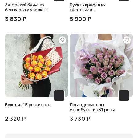
Авторский букет из
Букет в крафте из
белых роз и хлопка в
кустовых и
крафте
одноголовых роз с
3 830 ₽
5 900 ₽
пшеницей
Букет из 15 рыжих роз
Лавандовые сны
монобукет из 31 розы
2 320 ₽
3 730 ₽