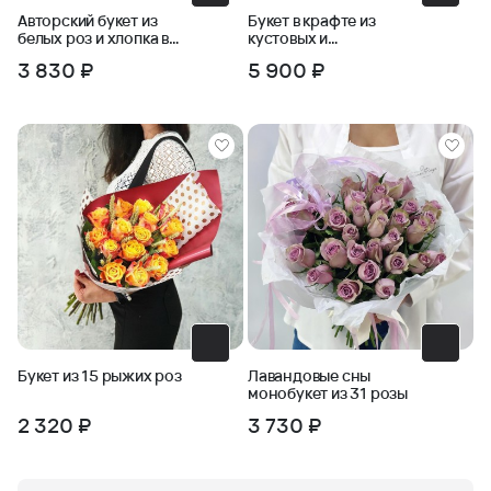
Авторский букет из
Букет в крафте из
белых роз и хлопка в
кустовых и
крафте
одноголовых роз с
3 830 ₽
5 900 ₽
пшеницей
Букет из 15 рыжих роз
Лавандовые сны
монобукет из 31 розы
2 320 ₽
3 730 ₽