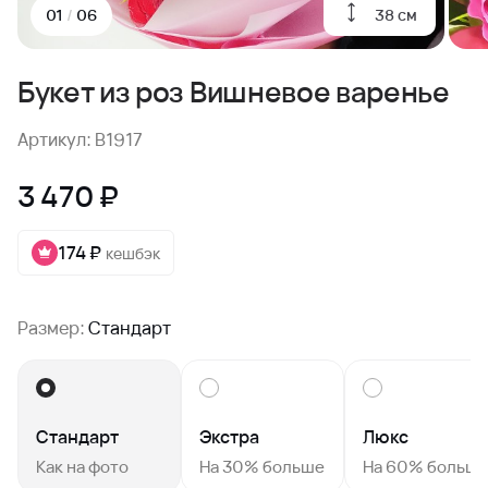
38 см
01
/
06
Букет из роз Вишневое варенье
Артикул: B1917
3 470 ₽
174 ₽
кешбэк
Размер:
Стандарт
Стандарт
Экстра
Люкс
Как на фото
На 30% больше
На 60% больш