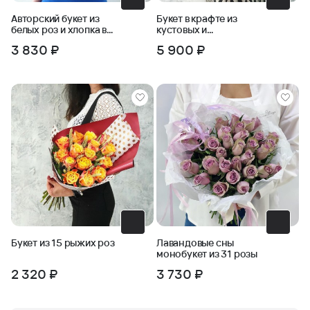
Авторский букет из
Букет в крафте из
белых роз и хлопка в
кустовых и
крафте
одноголовых роз с
3 830 ₽
5 900 ₽
пшеницей
Букет из 15 рыжих роз
Лавандовые сны
монобукет из 31 розы
2 320 ₽
3 730 ₽