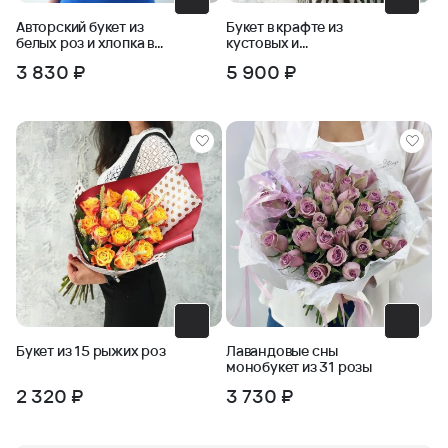
Авторский букет из
Букет в крафте из
белых роз и хлопка в
кустовых и
крафте
одноголовых роз с
3 830 ₽
5 900 ₽
пшеницей
Букет из 15 рыжих роз
Лавандовые сны
монобукет из 31 розы
2 320 ₽
3 730 ₽