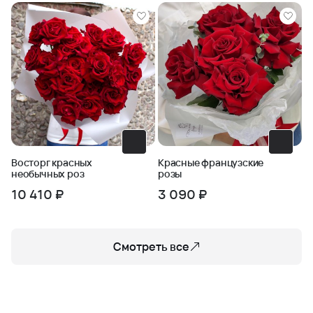
истинной страсти и нежности! Пусть ваши эмоции
будут услышаны и оценены по достоинству.
Восторг красных
Красные французские
необычных роз
розы
10 410 ₽
3 090 ₽
Смотреть все