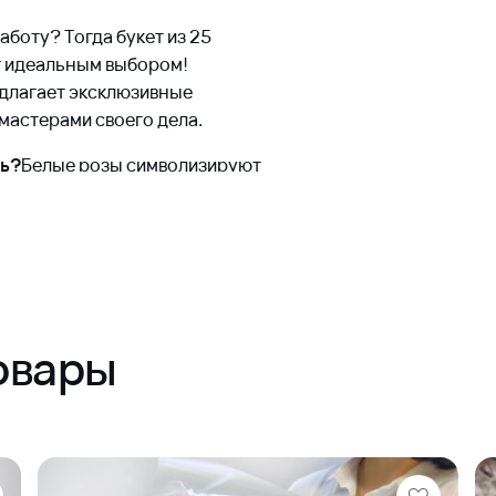
аботу? Тогда букет из 25
т идеальным выбором!
длагает эксклюзивные
астерами своего дела.
ль?
Белые розы символизируют
рмонию отношений. А сорт
еальной формы, шелковистыми
ыглядит свежим и красивым
ищение.
овары
сса