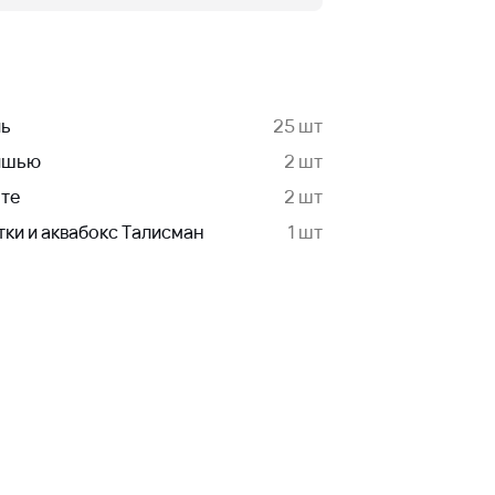
ль
25 шт
Тишью
2 шт
нте
2 шт
тки и аквабокс Талисман
1 шт