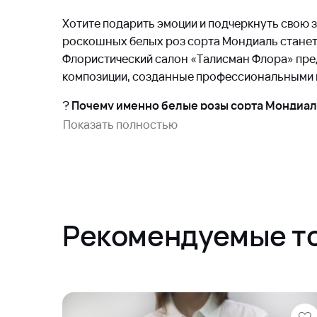
Хотите подарить эмоции и подчеркнуть свою з
роскошных белых роз сорта Мондиаль стане
Флористический салон «Талисман Флора» пре
композиции, созданные профессиональными м
?
Почему именно белые розы сорта Мондиа
чистоту чувств, искренность намерений и га
Показать полностью
Мондиаль отличается крупными бутонами ид
лепестками и стойкостью к увяданию. Букет в
длительное время, радуя глаз и вызывая восх
Особенности нашего букета:
Рекомендуемые т
Количество цветов: 25 шт.
Цвет бутонов: чистый белый оттенок
Высота стебля: около 70 см
Упаковка: изысканная бумага премиум-кла
Подходит для любых поводов: