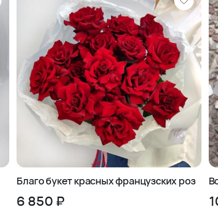
есу
лисман Флора»:
ем только с проверенными
кусу
а перед покупкой
те с букетом из 25 белых роз
«Талисман Флора». Дарите
, подчеркивая особое отношение
з
Благо букет красных французских роз
В
6 850 ₽
1