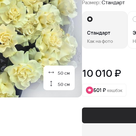
Размер:
Стандарт
Стандарт
Э
Как на фото
Н
10 010 ₽
50 см
50 см
501 ₽
кешбэк