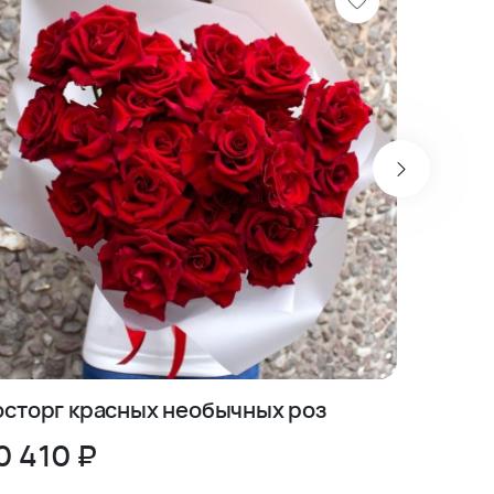
осторг красных необычных роз
Красны
0 410 ₽
3 090