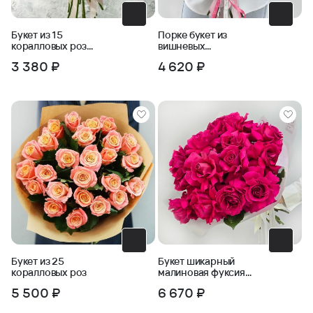
Букет из 15
Порке букет из
коралловых роз
вишневых
Анжелика
французских роз в
3 380 ₽
4 620 ₽
упаковке
Букет из 25
Букет шикарный
коралловых роз
малиновая фуксия
ароматных роз Пинк
5 500 ₽
6 670 ₽
Флойд