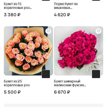
Букет из 15
Порке букет из
коралловых роз
вишневых
Анжелика
французских роз в
3 380 ₽
4 620 ₽
упаковке
Букет из 25
Букет шикарный
коралловых роз
малиновая фуксия
ароматных роз Пинк
5 500 ₽
6 670 ₽
Флойд