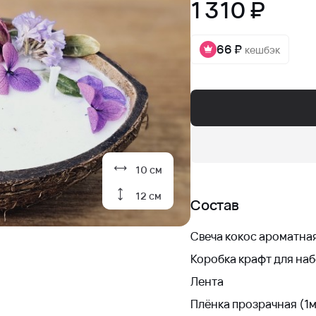
1 310 ₽
66 ₽
кешбэк
10 см
12 см
Состав
Свеча кокос ароматная
Коробка крафт для наб
Лента
Плёнка прозрачная (1м