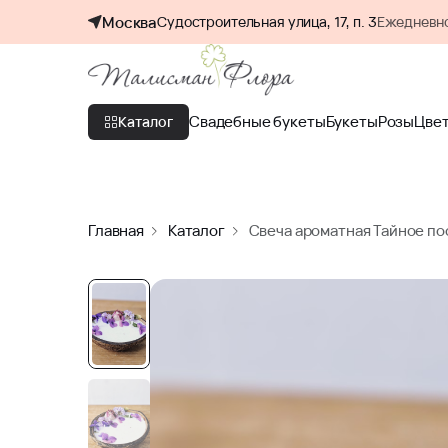
Москва
Судостроительная улица, 17, п. 3
Ежедневно
Свадебные букеты
Букеты
Розы
Цве
Каталог
Главная
Каталог
Свеча ароматная Тайное по