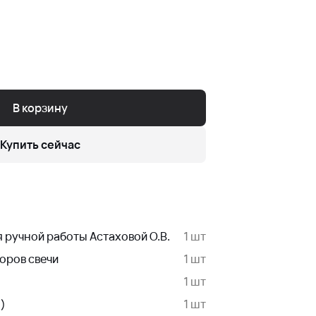
В корзину
Купить сейчас
 ручной работы Астаховой О.В.
1 шт
оров свечи
1 шт
1 шт
)
1 шт