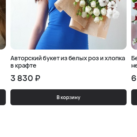
Авторский букет из белых роз и хлопка
Б
в крафте
н
3 830 ₽
6
В корзину