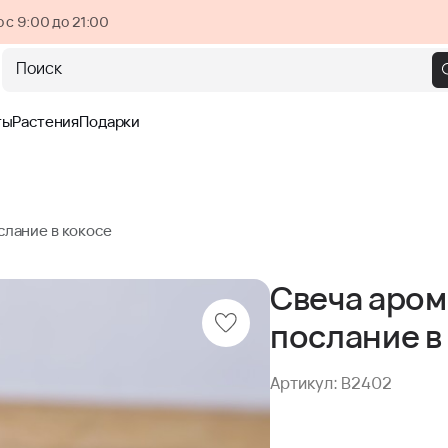
 с 9:00 до 21:00
Поиск
ты
Растения
Подарки
слание в кокосе
Свеча аром
послание в
Артикул: B2402