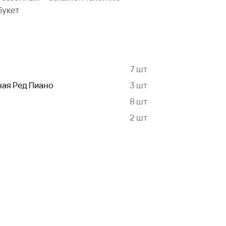
букет
7 шт
ная Ред Пиано
3 шт
8 шт
2 шт