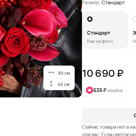
Размер:
Стандарт
Стандарт
Э
Как на фото
Н
10 690 ₽
30 см
45 см
535 ₽
кешбэк
Сейчас товара нет в н
для вас. Если цветок 