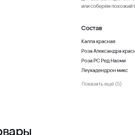
или соберём похожий 
Состав
Калла красная
Роза Александра крас
Роза РС Ред Наоми
Леукадендрон микс
Показать ещё (5)
овары