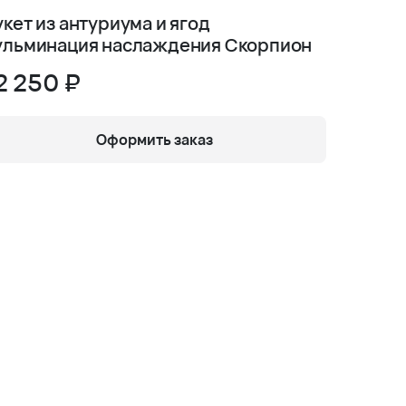
укет из антуриума и ягод
Букет 
ульминация наслаждения Скорпион
Поклон
2 250 ₽
7 970
Оформить заказ