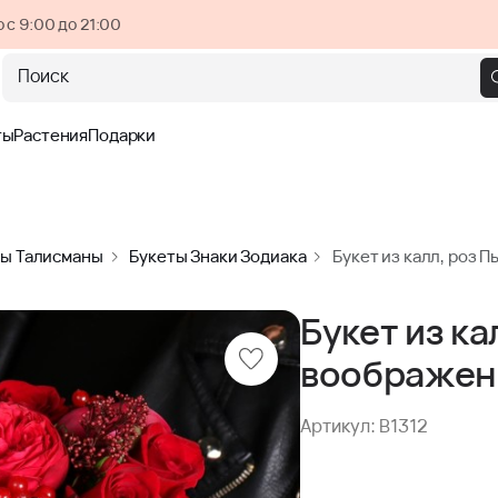
 с 9:00 до 21:00
Поиск
ты
Растения
Подарки
ты Талисманы
Букеты Знаки Зодиака
Букет из калл, роз 
Букет из ка
воображен
Артикул: B1312