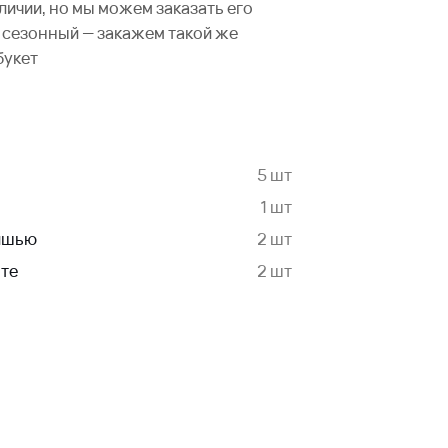
аличии, но мы можем заказать его
не сезонный — закажем такой же
букет
5 шт
1 шт
Тишью
2 шт
нте
2 шт