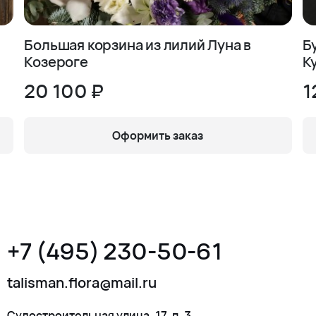
Большая корзина из лилий Луна в
Б
Козероге
К
20 100 ₽
1
Оформить заказ
+7 (495) 230-50-61
talisman.flora@mail.ru
Судостроительная улица, 17, п. 3