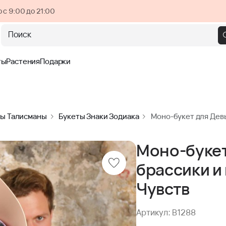
 с 9:00 до 21:00
Поиск
ты
Растения
Подарки
ты Талисманы
Букеты Знаки Зодиака
Моно-букет для Девы
Моно-букет
брассики и
Чувств
Артикул: B1288