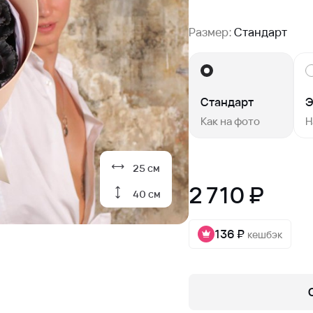
Размер:
Стандарт
Стандарт
Э
Как на фото
Н
25 см
2 710 ₽
40 см
136 ₽
кешбэк