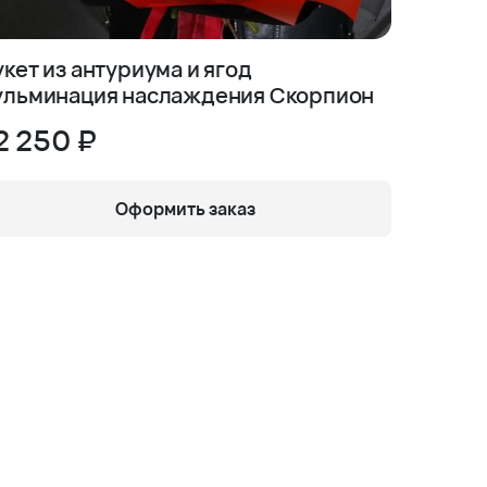
укет из антуриума и ягод
Букет и
ульминация наслаждения Скорпион
вообра
2 250 ₽
10 69
Оформить заказ