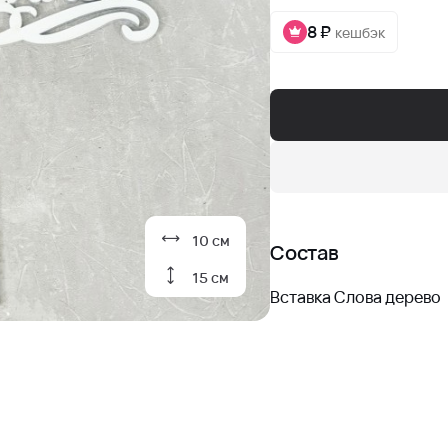
8 ₽
кешбэк
10 см
Состав
15 см
Вставка Слова дерево