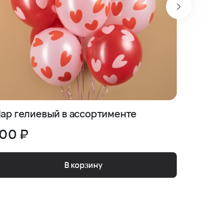
ар гелиевый в ассортименте
Шляпна
00 ₽
450 
В корзину