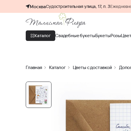
Москва
Судостроительная улица, 17, п. 3
Ежедневно
Свадебные букеты
Букеты
Розы
Цве
Каталог
Главная
Каталог
Цветы с доставкой
Допол