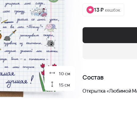
13 ₽
кешбэк
10 см
Состав
15 см
Открытка «Любимой М