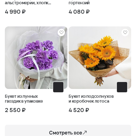
альстромерии, хлопка
гортензий
и черничника
4 990 ₽
4 080 ₽
Букет из лунных
Букет из подсолнухов
гвоздик в упаковке
и коробочек лотоса
2 550 ₽
4 520 ₽
Смотреть все