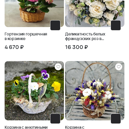
Гортензия горшечная
Деликатность белых
в корзинке
французских роз в
праздничной корзине
4 670 ₽
16 300 ₽
Корзина с анютиными
Корзина с