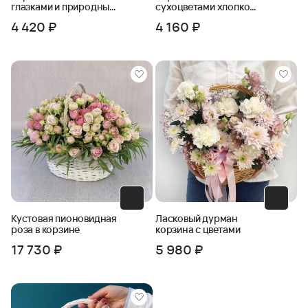
глазками и природным
сухоцветами хлопком,
декором
лагурусом
4 420 ₽
4 160 ₽
Кустовая пионовидная
Ласковый дурман
роза в корзине
корзина с цветами
17 730 ₽
5 980 ₽