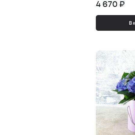
4 670 ₽
В 