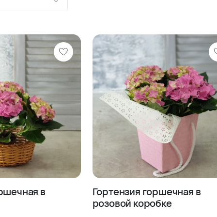
ию
шевле
роже
ршечная в
Гортензия горшечная в
розовой коробке