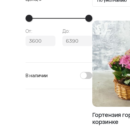
По умолчанию
По умолчан
Сначала де
От:
До:
Сначала до
В наличии
Гортензия го
корзинке