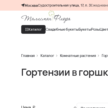
Москва
Судостроительная улица, 17, п. 3
Ежедневно
Свадебные букеты
Букеты
Розы
Цве
Каталог
Главная
Каталог
Комнатные растения
Гор
Гортензии в горш
Цена, ₽