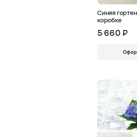
Синяя гортен
коробке
5 660 ₽
Оформ