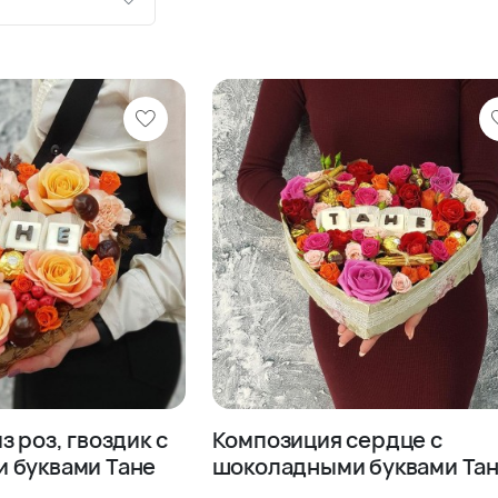
ию
шевле
роже
з роз, гвоздик с
Композиция сердце с
 буквами Тане
шоколадными буквами Та