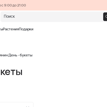
 с 9:00 до 21:00
Поиск
ты
Растения
Подарки
янин День - букеты
укеты