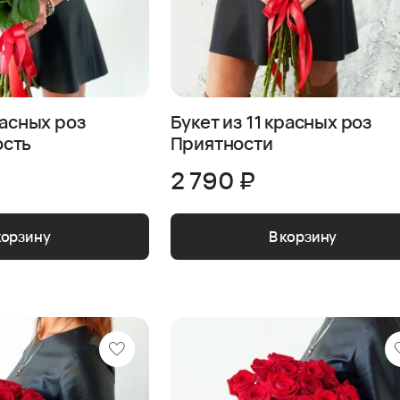
расных роз
Букет из 11 красных роз
сть
Приятности
2 790 ₽
корзину
В корзину