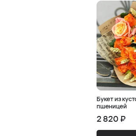
Букет из куст
пшеницей
2 820 ₽