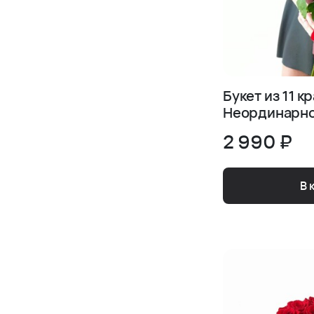
Букет из 11 к
Неординарно
2 990 ₽
В 