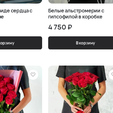
виде сердца с
Белые альстромерии с
зе
гипсофилой в коробке
4 750 ₽
корзину
В корзину