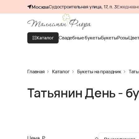
Москва
Судостроительная улица, 17, п. 3
Ежедневно
Свадебные букеты
Букеты
Розы
Цве
Каталог
Главная
Каталог
Букеты на праздник
Тать
Татьянин День - б
Цена, ₽