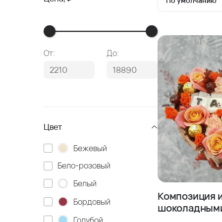
По умолчанию
По умолчан
Сначала де
От:
До:
Сначала до
Цвет
Бежевый
Бело-розовый
Белый
Композиция и
Бордовый
шоколадными
Голубой