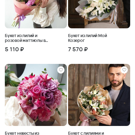
Букет из лилий и
Букет из лилий Мой
розовой маттиолы в
Козерог
дизайнерской
5 110 ₽
7 570 ₽
упаковке
Букет невесты из
Букет с лилиями и