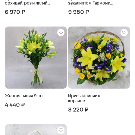
орхидей, роз и лилий
эвкалиптом Гармония
Сиреневый Аметист
Козерог
6 970 ₽
9 980 ₽
Желтая лилия 9 шт
Ирисы и лилии в
корзине
4 440 ₽
8 220 ₽