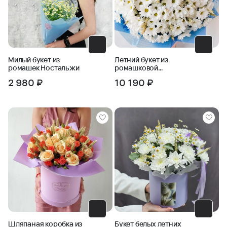
Милый букет из
Летний букет из
ромашек Ностальжи
ромашковой
хризантемы и
2 980 ₽
10 190 ₽
пшеницы
Шляпаная коробка из
Букет белых летних