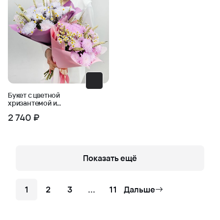
Букет с цветной
хризантемой и
пшеницей
2 740 ₽
Показать ещё
1
2
3
...
11
Дальше