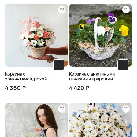
Корзина с
Корзина с анютиными
хризантемой, розой и
глазками и природным
лагурусом
декором
4 350 ₽
4 420 ₽