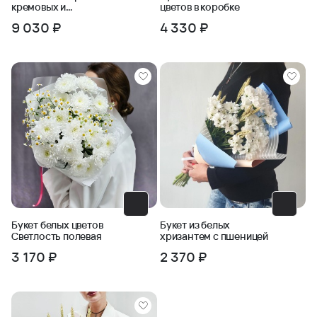
кремовых и
цветов в коробке
оранжевых роз с
9 030 ₽
4 330 ₽
пшеницей
Букет белых цветов
Букет из белых
Светлость полевая
хризантем с пшеницей
3 170 ₽
2 370 ₽