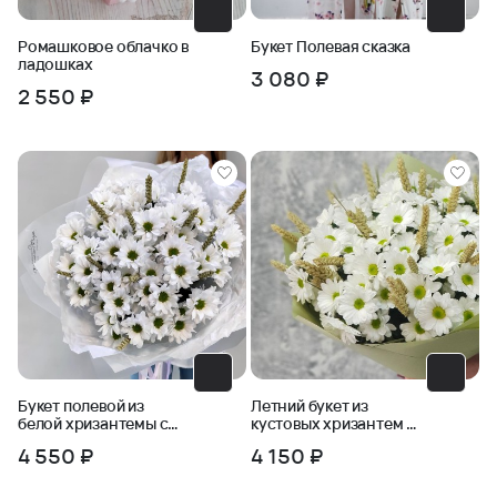
Ромашковое облачко в
Букет Полевая сказка
ладошках
3 080 ₽
2 550 ₽
Букет полевой из
Летний букет из
белой хризантемы с
кустовых хризантем и
пшеницей
пшеницы
4 550 ₽
4 150 ₽