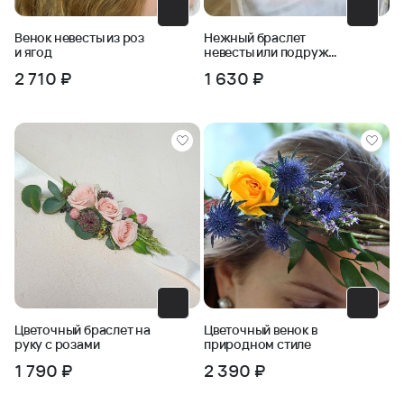
Венок невесты из роз
Нежный браслет
и ягод
невесты или подружек
невесты
2 710 ₽
1 630 ₽
Цветочный браслет на
Цветочный венок в
руку с розами
природном стиле
1 790 ₽
2 390 ₽