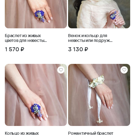
Браслет из живых
Венок и кольцо для
цветов для невесты
невесты или подружек
или подружек невесты
невесты Глубина
1 570 ₽
3 130 ₽
Океана
Кольцо из живых
Романтичный браслет