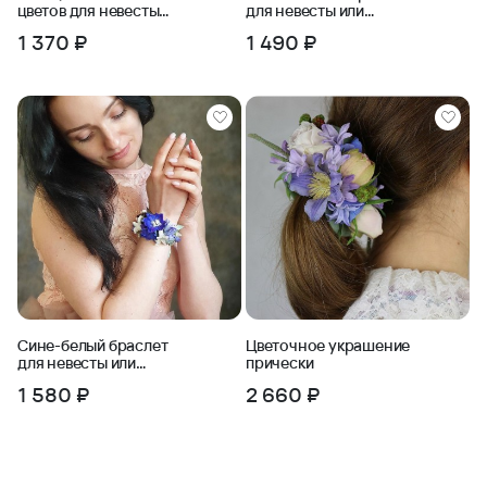
цветов для невесты
для невесты или
или подружек невесты
подружек невесты
1 370 ₽
1 490 ₽
Сине-белый браслет
Цветочное украшение
для невесты или
прически
подружек невесты
1 580 ₽
2 660 ₽
Лазурит