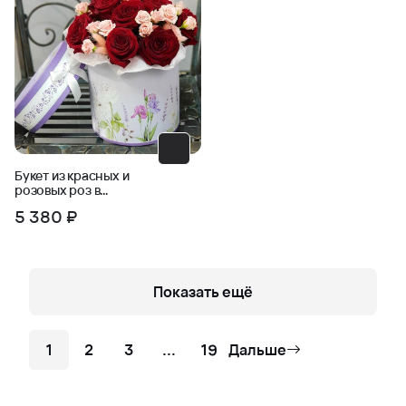
Букет из красных и
розовых роз в
шляпной коробке
5 380 ₽
Показать ещё
1
2
3
...
19
Дальше