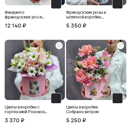
Фанданго
Французские розы в
французских роз и
шляпной коробке
эустомы в коробке
Розовый сад
12 140 ₽
5 350 ₽
Цветы в коробке с
Цветы в коробке
гортензией Розовое
Собрано ветром
облако
3 370 ₽
5 250 ₽