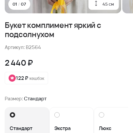
45 см
01
/
07
Букет комплимент яркий с
подсолнухом
Артикул: B2564
2 440 ₽
122 ₽
кешбэк
Размер:
Стандарт
Стандарт
Экстра
Люкс