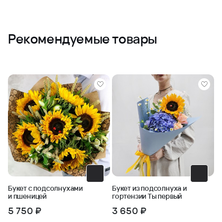
праздничную атмосферу школы и станет символом
успеха и вдохновения.
? Составлен опытными
флористами из свежих цветов премиум-класса.
Рекомендуемые товары
Оформляйте заказ заранее и порадуйте близких
красивым букетом с доставкой прямо в школу или
домой!
Букет с подсолнухами
Букет из подсолнуха и
и пшеницей
гортензии Ты первый
5 750 ₽
3 650 ₽