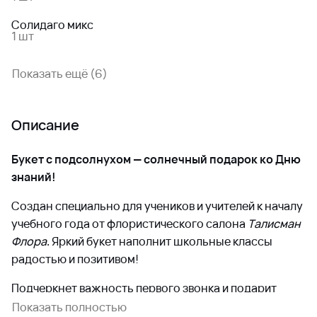
Солидаго микс
1 шт
Показать ещё (6)
Описание
Букет с подсолнухом — солнечный подарок ко Дню
знаний!
Создан специально для учеников и учителей к началу
учебного года от флористического салона
Талисман
Флора
. Яркий букет наполнит школьные классы
радостью и позитивом!
Подчеркнет важность первого звонка и подарит
заряд хорошего настроения.
Прекрасно дополнит
Показать полностью