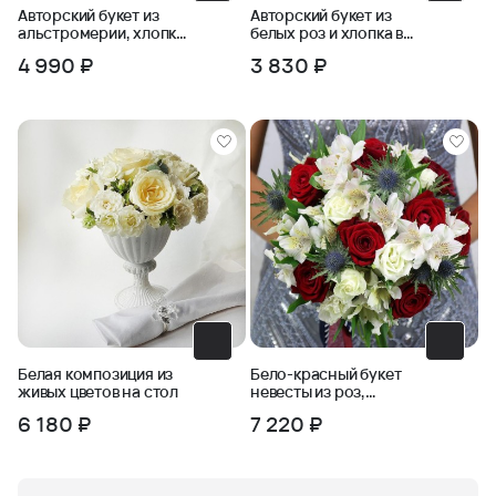
Авторский букет из
Авторский букет из
альстромерии, хлопка
белых роз и хлопка в
и черничника
крафте
4 990 ₽
3 830 ₽
Белая композиция из
Бело-красный букет
живых цветов на стол
невесты из роз,
альстромерии и
6 180 ₽
7 220 ₽
эрингиума